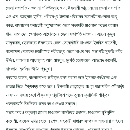
জেলা সভাপতি মাওলানা শফিউল্লাহ খান, ইসলামী আন্দোলনের জেলা সভাপতি
এস.এম. আহসান হাবীব, শরীয়তপুর উলামা পরিষদের সভাপতি মাওলানা আবু
বকর, বাংলাদেশ ফরায়েজি আন্দোলনের জেলা সভাপতি মাওলানা আব্দুর রহমান
খান, বাংলাদেশ খেলাফত আন্দোলনের জেলা সভাপতি মাওলানা আব্দুল কুদ্দুস
তালুকদার, হেফাজতে ইসলামের জেলা সেক্রেটারি মাওলানা ইদরিস কাসেমী,
বাংলাদেশ খেলাফত মজলিসের শরীয়তপুর জেলা শাখার সহ-সভাপতি মুফতি খবির
উদ্দিন, মাওলানা আব্দুল্লাহ আল মাহমুদ, মুফতি তোফায়েল আহমেদ কাসেমী,
মাওলানা মুসলিম উদ্দিন প্রমুখ।
বক্তারা বলেন, বাংলাদেশের ভবিষ্যৎ রক্ষা করতে হলে ইসলামপন্থীদের এক
ছাতার নিচে ঐক্যবদ্ধ হতে হবে। ইসলামী নেতৃত্বের মধ্যে পারস্পরিক সৌহার্দ্য
ও সম্মান বজায় রেখে ঐক্যবদ্ধ প্ল্যাটফর্ম গড়ে তুললে ফ্যাসিস্ট শক্তির
প্রত্যাবর্তন চিরদিনের জন্য রুখে দেওয়া সম্ভব।
সভায় আরও বক্তব্য রাখেন মাওলানা মাসউদুর রহমান, মাওলানা মুঈনুদ্দিন
কাসেমী, হাফেজ দবির হোসেন শেখ, সহকারী সাধারণ সম্পাদক মাওলানা শহিদুল
ইসলাম, সাংগঠনিক সম্পাদক খন্দকার ইকবাল হোসেন, পৌরসভা সাধারণ