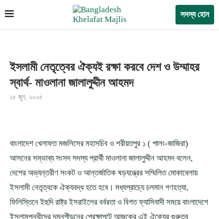
সদস্য হোন
ইসলামী নেতৃত্বের ঐক্যই রক্ষা করবে দেশ ও উম্মাহর
স্বার্থ- মাওলানা জালালুদ্দীন আহমদ
১৫ জুন, ২০২৫
বাংলাদেশ খেলাফত মজলিসের মহাসচিব ও শরীয়তপুর ১ ( পালং-জাজিরা)
আসনের সম্ভাব্য সংসদ সদস্য প্রার্থী মাওলানা জালালুদ্দীন আহমদ বলেন,
দেশের অভ্যন্তরীণ সংকট ও আন্তর্জাতিক ষড়যন্ত্রের সম্মিলিত মোকাবেলায়
ইসলামী নেতৃত্বকে ঐক্যবদ্ধ হতে হবে। মধ্যপ্রাচ্যে চলমান গণহত্যা,
ফিলিস্তিনে ইহুদি রাষ্ট্র ইসরাইলের বর্বরতা ও বিগত ফ্যাসিবাদী সময়ে বাংলাদেশে
ইসলামপন্থীদের দমনপীড়নের প্রেক্ষাপটে আজকের এই ঐক্যের গুরুত্ব