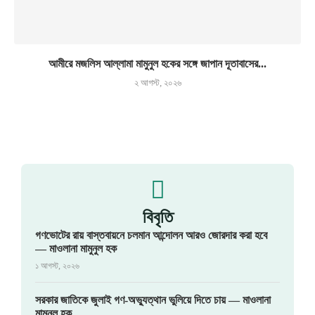
আমীরে মজলিস আল্লামা মামুনুল হকের সঙ্গে জাপান দূতাবাসের...
২ আগস্ট, ২০২৬
বিবৃতি
গণভোটের রায় বাস্তবায়নে চলমান আন্দোলন আরও জোরদার করা হবে
— মাওলানা মামুনুল হক
১ আগস্ট, ২০২৬
সরকার জাতিকে জুলাই গণ-অভ্যুত্থান ভুলিয়ে দিতে চায় — মাওলানা
মামুনুল হক