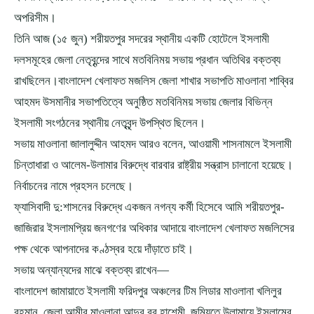
অপরিসীম।
তিনি আজ (১৫ জুন) শরীয়তপুর সদরের স্থানীয় একটি হোটেলে ইসলামী
দলসমূহের জেলা নেতৃবৃন্দের সাথে মতবিনিময় সভায় প্রধান অতিথির বক্তব্য
রাখছিলেন।বাংলাদেশ খেলাফত মজলিস জেলা শাখার সভাপতি মাওলানা শাব্বির
আহমদ উসমানীর সভাপতিত্বে অনুষ্ঠিত মতবিনিময় সভায় জেলার বিভিন্ন
ইসলামী সংগঠনের স্থানীয় নেতৃবৃন্দ উপস্থিত ছিলেন।
সভায় মাওলানা জালালুদ্দীন আহমদ আরও বলেন, আওয়ামী শাসনামলে ইসলামী
চিন্তাধারা ও আলেম-উলামার বিরুদ্ধে বারবার রাষ্ট্রীয় সন্ত্রাস চালানো হয়েছে।
নির্বাচনের নামে প্রহসন চলেছে।
ফ্যাসিবাদী দু:শাসনের বিরুদ্ধে একজন নগন্য কর্মী হিসেবে আমি শরীয়তপুর-
জাজিরার ইসলামপ্রিয় জনগণের অধিকার আদায়ে বাংলাদেশ খেলাফত মজলিসের
পক্ষ থেকে আপনাদের কণ্ঠস্বর হয়ে দাঁড়াতে চাই।
সভায় অন্যান্যদের মাঝে বক্তব্য রাখেন—
বাংলাদেশ জামায়াতে ইসলামী ফরিদপুর অঞ্চলের টিম লিডার মাওলানা খলিলুর
রহমান, জেলা আমীর মাওলানা আব্দুর রব হাশেমী, জমিয়তে উলামায়ে ইসলামের