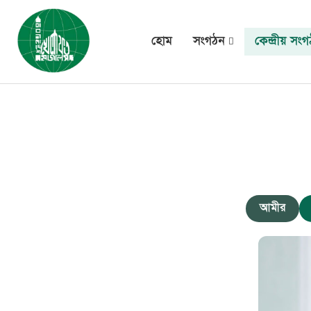
হোম
সংগঠন
কেন্দ্রীয় সং
আমীর