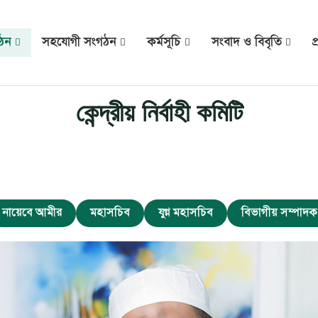
গঠন
সহযোগী সংগঠন
কর্মসূচি
সংবাদ ও বিবৃতি
প
কেন্দ্রীয় নির্বাহী কমিটি
নায়েবে আমীর
মহাসচিব
যুগ্ন মহাসচিব
বিভাগীয় সম্পাদক