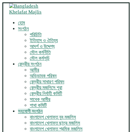
হোম
সংগঠন
পরিচিতি
ইতিহাস ও ঐতিহ্য
আদর্শ ও উদ্দেশ্য
মৌল কর্মনীতি
মৌল কর্মসূচি
কেন্দ্রীয় সংগঠন
আমীর
অভিভাবক পরিষদ
কেন্দ্রীয় সাধারণ পরিষদ
কেন্দ্রীয় মজলিসে শূরা
কেন্দ্রীয় নির্বাহী কমিটি
সাবেক আমীর
শাখা কমিটি
সহযোগী সংগঠন
বাংলাদেশ খেলাফত যুব মজলিস
বাংলাদেশ খেলাফত ছাত্র মজলিস
বাংলাদেশ খেলাফত শ্রমিক মজলিস