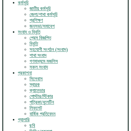
কর্মসূচি
জাতীয় কর্মসূচি
জেলা/শাখা কর্মসূচি
প্রশিক্ষণ
জনসভা/সমাবেশ
সংবাদ ও বিবৃতি
প্রেস বিজ্ঞপ্তি
বিবৃতি
সহযোগী সংগঠন (সংবাদ)
শাখা সংবাদ
গণমাধ্যমে মজলিস
সকল সংবাদ
প্রকাশনা
সিলেবাস
স্বারক
ক্যালেন্ডার
পোস্টার/স্টিকার
পত্রিকা/বুলেটিন
লিফলেট
বার্ষিক প্রতিবেদন
গ্যালারি
ছবি