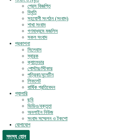
প্রেস বিজ্ঞপ্তি
বিবৃতি
সহযোগী সংগঠন (সংবাদ)
শাখা সংবাদ
গণমাধ্যমে মজলিস
সকল সংবাদ
প্রকাশনা
সিলেবাস
স্বারক
ক্যালেন্ডার
পোস্টার/স্টিকার
পত্রিকা/বুলেটিন
লিফলেট
বার্ষিক প্রতিবেদন
গ্যালারি
ছবি
ভিডিও/বক্তৃতা
অনলাইন নিউজ
সংবাদ সম্মেলন ও টকশো
যোগাযোগ
সদস্য হোন