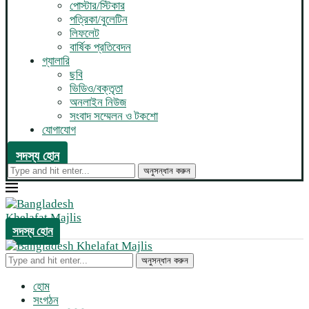
পোস্টার/স্টিকার
পত্রিকা/বুলেটিন
লিফলেট
বার্ষিক প্রতিবেদন
গ্যালারি
ছবি
ভিডিও/বক্তৃতা
অনলাইন নিউজ
সংবাদ সম্মেলন ও টকশো
যোগাযোগ
সদস্য হোন
অনুসন্ধান করুন
সদস্য হোন
অনুসন্ধান করুন
হোম
সংগঠন