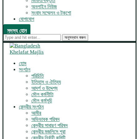
ভিডিও/বক্তৃতা
অনলাইন নিউজ
সংবাদ সম্মেলন ও টকশো
যোগাযোগ
সদস্য হোন
অনুসন্ধান করুন
হোম
সংগঠন
পরিচিতি
ইতিহাস ও ঐতিহ্য
আদর্শ ও উদ্দেশ্য
মৌল কর্মনীতি
মৌল কর্মসূচি
কেন্দ্রীয় সংগঠন
আমীর
অভিভাবক পরিষদ
কেন্দ্রীয় সাধারণ পরিষদ
কেন্দ্রীয় মজলিসে শূরা
কেন্দ্রীয় নির্বাহী কমিটি