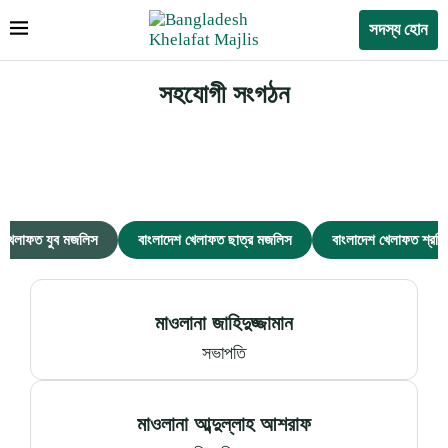
সদস্য হোন
সহযোগী সংগঠন
শ খেলাফত যুব মজলিস
বাংলাদেশ খেলাফত ছাত্র মজলিস
বাংলাদেশ খেলাফত শ্রম
মাওলানা জাহিদুজ্জামান
সভাপতি
মাওলানা আব্দুল্লাহ আশরাফ