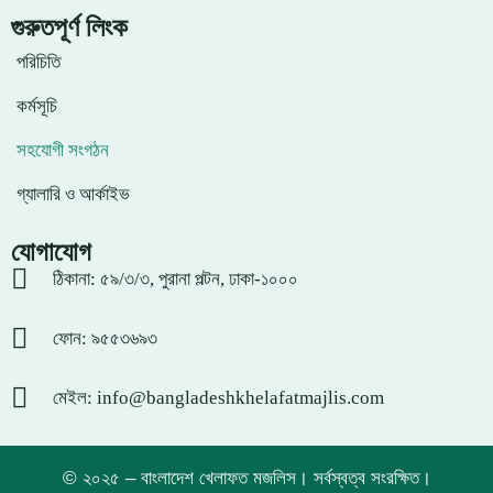
গুরুতপূর্ণ লিংক
পরিচিতি
কর্মসূচি
সহযোগী সংগঠন
গ্যালারি ও আর্কাইভ
যোগাযোগ
ঠিকানা: ৫৯/৩/৩, পুরানা পল্টন, ঢাকা-১০০০
ফোন: ৯৫৫৩৬৯৩
মেইল: info@bangladeshkhelafatmajlis.com
© ২০২৫ – বাংলাদেশ খেলাফত মজলিস। সর্বস্বত্ব সংরক্ষিত।