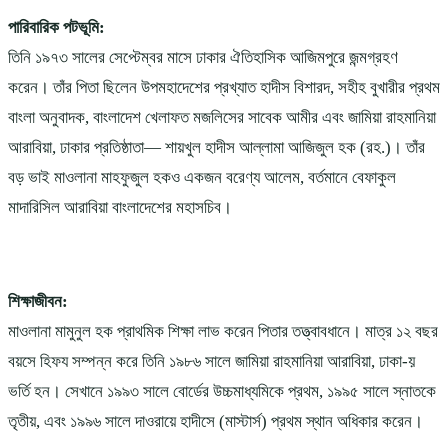
পারিবারিক পটভূমি:
তিনি ১৯৭৩ সালের সেপ্টেম্বর মাসে ঢাকার ঐতিহাসিক আজিমপুরে জন্মগ্রহণ
করেন। তাঁর পিতা ছিলেন উপমহাদেশের প্রখ্যাত হাদীস বিশারদ, সহীহ বুখারীর প্রথম
বাংলা অনুবাদক, বাংলাদেশ খেলাফত মজলিসের সাবেক আমীর এবং জামিয়া রাহমানিয়া
আরাবিয়া, ঢাকার প্রতিষ্ঠাতা— শায়খুল হাদীস আল্লামা আজিজুল হক (রহ.)। তাঁর
বড় ভাই মাওলানা মাহফুজুল হকও একজন বরেণ্য আলেম, বর্তমানে বেফাকুল
মাদারিসিল আরাবিয়া বাংলাদেশের মহাসচিব।
শিক্ষাজীবন:
মাওলানা মামুনুল হক প্রাথমিক শিক্ষা লাভ করেন পিতার তত্ত্বাবধানে। মাত্র ১২ বছর
বয়সে হিফয সম্পন্ন করে তিনি ১৯৮৬ সালে জামিয়া রাহমানিয়া আরাবিয়া, ঢাকা-য়
ভর্তি হন। সেখানে ১৯৯৩ সালে বোর্ডের উচ্চমাধ্যমিকে প্রথম, ১৯৯৫ সালে স্নাতকে
তৃতীয়, এবং ১৯৯৬ সালে দাওরায়ে হাদীসে (মাস্টার্স) প্রথম স্থান অধিকার করেন।