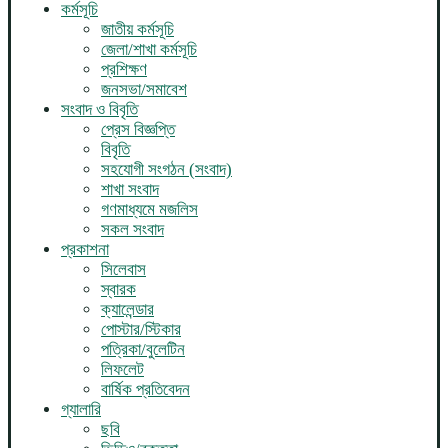
কর্মসূচি
জাতীয় কর্মসূচি
জেলা/শাখা কর্মসূচি
প্রশিক্ষণ
জনসভা/সমাবেশ
সংবাদ ও বিবৃতি
প্রেস বিজ্ঞপ্তি
বিবৃতি
সহযোগী সংগঠন (সংবাদ)
শাখা সংবাদ
গণমাধ্যমে মজলিস
সকল সংবাদ
প্রকাশনা
সিলেবাস
স্বারক
ক্যালেন্ডার
পোস্টার/স্টিকার
পত্রিকা/বুলেটিন
লিফলেট
বার্ষিক প্রতিবেদন
গ্যালারি
ছবি