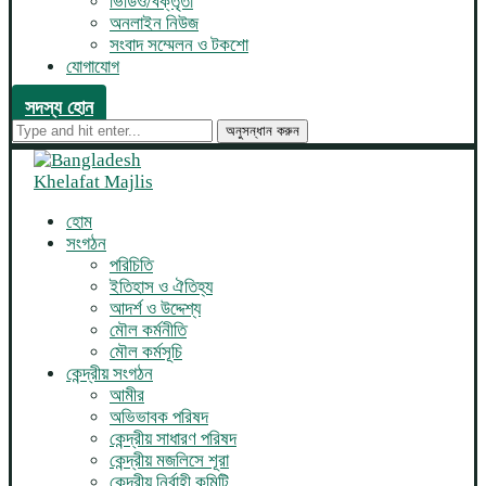
ভিডিও/বক্তৃতা
অনলাইন নিউজ
সংবাদ সম্মেলন ও টকশো
যোগাযোগ
সদস্য হোন
অনুসন্ধান করুন
হোম
সংগঠন
পরিচিতি
ইতিহাস ও ঐতিহ্য
আদর্শ ও উদ্দেশ্য
মৌল কর্মনীতি
মৌল কর্মসূচি
কেন্দ্রীয় সংগঠন
আমীর
অভিভাবক পরিষদ
কেন্দ্রীয় সাধারণ পরিষদ
কেন্দ্রীয় মজলিসে শূরা
কেন্দ্রীয় নির্বাহী কমিটি