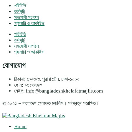
পরিচিতি
কর্মসূচি
সহযোগী সংগঠন
গ্যালারি ও আর্কাইভ
পরিচিতি
কর্মসূচি
সহযোগী সংগঠন
গ্যালারি ও আর্কাইভ
যোগাযোগ
ঠিকানা: ৫৯/৩/৩, পুরানা পল্টন, ঢাকা-১০০০
ফোন: ৯৫৫৩৬৯৩
মেইল: info@bangladeshkhelafatmajlis.com
© ২০২৫ – বাংলাদেশ খেলাফত মজলিস। সর্বস্বত্ব সংরক্ষিত।
Home