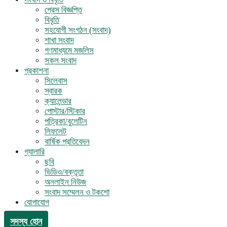
প্রেস বিজ্ঞপ্তি
বিবৃতি
সহযোগী সংগঠন (সংবাদ)
শাখা সংবাদ
গণমাধ্যমে মজলিস
সকল সংবাদ
প্রকাশনা
সিলেবাস
স্বারক
ক্যালেন্ডার
পোস্টার/স্টিকার
পত্রিকা/বুলেটিন
লিফলেট
বার্ষিক প্রতিবেদন
গ্যালারি
ছবি
ভিডিও/বক্তৃতা
অনলাইন নিউজ
সংবাদ সম্মেলন ও টকশো
যোগাযোগ
সদস্য হোন