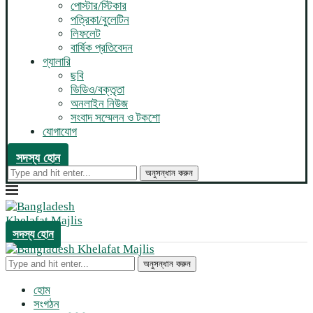
পোস্টার/স্টিকার
পত্রিকা/বুলেটিন
লিফলেট
বার্ষিক প্রতিবেদন
গ্যালারি
ছবি
ভিডিও/বক্তৃতা
অনলাইন নিউজ
সংবাদ সম্মেলন ও টকশো
যোগাযোগ
সদস্য হোন
অনুসন্ধান করুন
সদস্য হোন
অনুসন্ধান করুন
হোম
সংগঠন