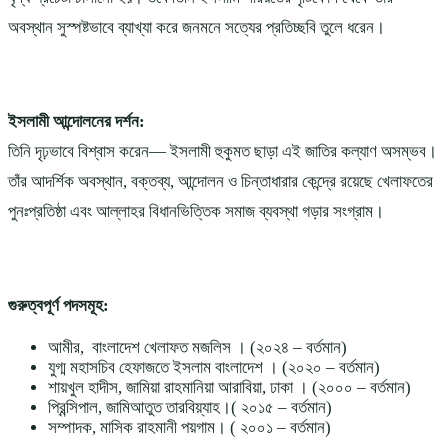
অবস্থান সুস্পষ্টভাবে ব্যাখ্যা করে জনমনে সত্যের প্রতিচ্ছবি তুলে ধরেন।
ইসলামী আন্দোলনের দর্শন:
তিনি দৃঢ়ভাবে বিশ্বাস করেন— ইসলামী হুকুমত ছাড়া এই জাতির কল্যাণ অসম্ভব।
তাঁর আদর্শিক অবস্থান, বক্তব্য, আন্দোলন ও চিন্তাধারার কেন্দ্রে রয়েছে খেলাফতের
পুনঃপ্রতিষ্ঠা এবং আল্লাহর বিধানভিত্তিক সমাজ ব্যবস্থা গড়ার সংগ্রাম।
গুরুত্বপূর্ণ পদসমূহ:
আমীর, বাংলাদেশ খেলাফত মজলিস । (২০২৪ – বর্তমান)
যুগ্ম মহাসচিব হেফাজতে ইসলাম বাংলাদেশ । (২০২০ – বর্তমান)
শায়খুল হাদীস, জামিয়া রাহমানিয়া আরাবিয়া, ঢাকা । (২০০০ – বর্তমান)
প্রিন্সিপাল, জামিআতুত তারবিয়্যাহ।( ২০১৫ – বর্তমান)
সম্পাদক, মাসিক রাহমানী পয়গাম। ( ২০০১ – বর্তমান)