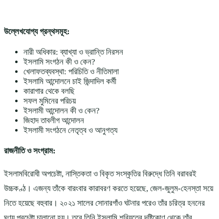
উল্লেখযোগ্য গ্রন্থসমূহ:
নারী অধিকার: ব্যাখ্যা ও ভ্রান্তি নিরসন
ইসলামি সংগঠন কী ও কেন?
খেলাফতব্যবস্থা: পরিচিতি ও নীতিমালা
ইসলামি আন্দোলনে চাই জিন্দাদিল কর্মী
কারাগার থেকে বলছি
সফল মুমিনের পরিচয়
ইসলামী আন্দোলন কী ও কেন?
জিহাদ তাবলীগ আন্দোলন
ইসলামী সংগঠনে নেতৃত্ব ও আনুগত্য
রাজনীতি ও সংগ্রাম:
ইসলামবিরোধী অপচেষ্টা, নাস্তিকতা ও বিকৃত সংস্কৃতির বিরুদ্ধে তিনি বরাবরই
উচ্চকণ্ঠ। এজন্য তাঁকে বারংবার কারাবরণ করতে হয়েছে, জেল-জুলুম-হেনস্তা সয়ে
নিতে হয়েছে বহুবার। ২০২১ সালের সোনারগাঁও ঘটনার পরেও তাঁর চরিত্র হননের
ঘৃণ্য প্রচেষ্টা চালানো হয়। তবে তিনি ইসলামি শরিয়তের দৃষ্টিকোণ থেকে তাঁর