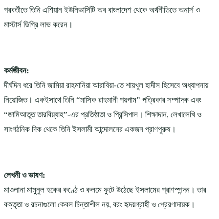
পরবর্তীতে তিনি এশিয়ান ইউনিভার্সিটি অব বাংলাদেশ থেকে অর্থনীতিতে অনার্স ও
মাস্টার্স ডিগ্রি লাভ করেন।
কর্মজীবন:
দীর্ঘদিন ধরে তিনি জামিয়া রাহমানিয়া আরাবিয়া-তে শায়খুল হাদীস হিসেবে অধ্যাপনায়
নিয়োজিত। একইসাথে তিনি “মাসিক রাহমানী পয়গাম” পত্রিকার সম্পাদক এবং
“জামিআতুত তারবিয়্যাহ”-এর প্রতিষ্ঠাতা ও প্রিন্সিপাল। শিক্ষাদান, লেখালেখি ও
সাংগঠনিক দিক থেকে তিনি ইসলামী আন্দোলনের একজন প্রাণপুরুষ।
লেখনী ও ভাষণ:
মাওলানা মামুনুল হকের কণ্ঠে ও কলমে ফুটে উঠেছে ইসলামের প্রাণস্পন্দন। তার
বক্তৃতা ও রচনাগুলো কেবল চিন্তাশীল নয়, বরং হৃদয়গ্রাহী ও প্রেরণাদায়ক।