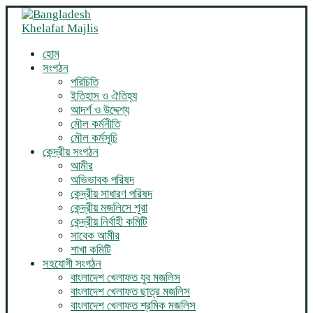
হোম
সংগঠন
পরিচিতি
ইতিহাস ও ঐতিহ্য
আদর্শ ও উদ্দেশ্য
মৌল কর্মনীতি
মৌল কর্মসূচি
কেন্দ্রীয় সংগঠন
আমীর
অভিভাবক পরিষদ
কেন্দ্রীয় সাধারণ পরিষদ
কেন্দ্রীয় মজলিসে শূরা
কেন্দ্রীয় নির্বাহী কমিটি
সাবেক আমীর
শাখা কমিটি
সহযোগী সংগঠন
বাংলাদেশ খেলাফত যুব মজলিস
বাংলাদেশ খেলাফত ছাত্র মজলিস
বাংলাদেশ খেলাফত শ্রমিক মজলিস