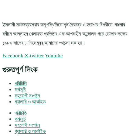
ইসলামী সমাজব্যবস্থার অনুপস্থিতিতে সৃষ্ট নৈরাজ্য ও হতাশার বিপরীতে, বাংলার
যমীনে আল্লাহর খেলাফত প্রতিষ্ঠার এক আপসহীন আন্দোলন গড়ে তোলার লক্ষ্যে
১৯৮৯ সালের ৮ ডিসেম্বর আমাদের পথচলা শুরু হয়।
Facebook
X-twitter
Youtube
গুরুতপূর্ণ লিংক
পরিচিতি
কর্মসূচি
সহযোগী সংগঠন
গ্যালারি ও আর্কাইভ
পরিচিতি
কর্মসূচি
সহযোগী সংগঠন
গ্যালারি ও আর্কাইভ