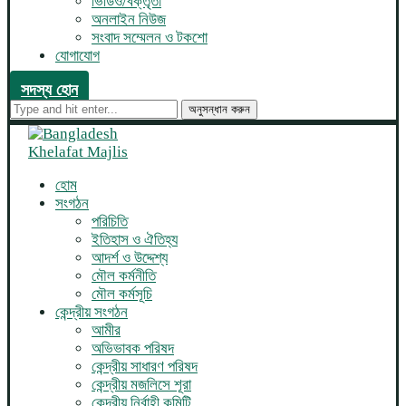
ভিডিও/বক্তৃতা
অনলাইন নিউজ
সংবাদ সম্মেলন ও টকশো
যোগাযোগ
সদস্য হোন
অনুসন্ধান করুন
হোম
সংগঠন
পরিচিতি
ইতিহাস ও ঐতিহ্য
আদর্শ ও উদ্দেশ্য
মৌল কর্মনীতি
মৌল কর্মসূচি
কেন্দ্রীয় সংগঠন
আমীর
অভিভাবক পরিষদ
কেন্দ্রীয় সাধারণ পরিষদ
কেন্দ্রীয় মজলিসে শূরা
কেন্দ্রীয় নির্বাহী কমিটি