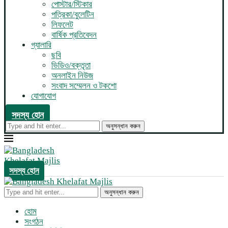
পোস্টার/স্টিকার
পত্রিকা/বুলেটিন
লিফলেট
বার্ষিক প্রতিবেদন
গ্যালারি
ছবি
ভিডিও/বক্তৃতা
অনলাইন নিউজ
সংবাদ সম্মেলন ও টকশো
যোগাযোগ
সদস্য হোন
অনুসন্ধান করুন
সদস্য হোন
অনুসন্ধান করুন
হোম
সংগঠন