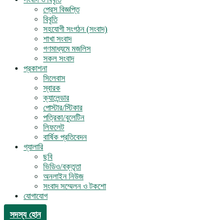
প্রেস বিজ্ঞপ্তি
বিবৃতি
সহযোগী সংগঠন (সংবাদ)
শাখা সংবাদ
গণমাধ্যমে মজলিস
সকল সংবাদ
প্রকাশনা
সিলেবাস
স্বারক
ক্যালেন্ডার
পোস্টার/স্টিকার
পত্রিকা/বুলেটিন
লিফলেট
বার্ষিক প্রতিবেদন
গ্যালারি
ছবি
ভিডিও/বক্তৃতা
অনলাইন নিউজ
সংবাদ সম্মেলন ও টকশো
যোগাযোগ
সদস্য হোন