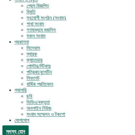
প্রেস বিজ্ঞপ্তি
বিবৃতি
সহযোগী সংগঠন (সংবাদ)
শাখা সংবাদ
গণমাধ্যমে মজলিস
সকল সংবাদ
প্রকাশনা
সিলেবাস
স্বারক
ক্যালেন্ডার
পোস্টার/স্টিকার
পত্রিকা/বুলেটিন
লিফলেট
বার্ষিক প্রতিবেদন
গ্যালারি
ছবি
ভিডিও/বক্তৃতা
অনলাইন নিউজ
সংবাদ সম্মেলন ও টকশো
যোগাযোগ
সদস্য হোন