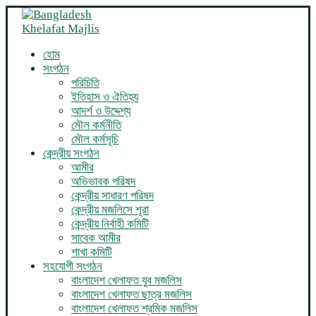
হোম
সংগঠন
পরিচিতি
ইতিহাস ও ঐতিহ্য
আদর্শ ও উদ্দেশ্য
মৌল কর্মনীতি
মৌল কর্মসূচি
কেন্দ্রীয় সংগঠন
আমীর
অভিভাবক পরিষদ
কেন্দ্রীয় সাধারণ পরিষদ
কেন্দ্রীয় মজলিসে শূরা
কেন্দ্রীয় নির্বাহী কমিটি
সাবেক আমীর
শাখা কমিটি
সহযোগী সংগঠন
বাংলাদেশ খেলাফত যুব মজলিস
বাংলাদেশ খেলাফত ছাত্র মজলিস
বাংলাদেশ খেলাফত শ্রমিক মজলিস