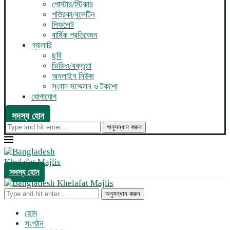
পোস্টার/স্টিকার
পত্রিকা/বুলেটিন
লিফলেট
বার্ষিক প্রতিবেদন
গ্যালারি
ছবি
ভিডিও/বক্তৃতা
অনলাইন নিউজ
সংবাদ সম্মেলন ও টকশো
যোগাযোগ
সদস্য হোন
অনুসন্ধান করুন
সদস্য হোন
অনুসন্ধান করুন
হোম
সংগঠন