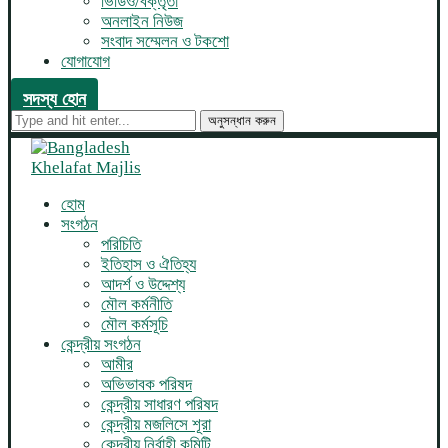
ভিডিও/বক্তৃতা
অনলাইন নিউজ
সংবাদ সম্মেলন ও টকশো
যোগাযোগ
সদস্য হোন
অনুসন্ধান করুন
হোম
সংগঠন
পরিচিতি
ইতিহাস ও ঐতিহ্য
আদর্শ ও উদ্দেশ্য
মৌল কর্মনীতি
মৌল কর্মসূচি
কেন্দ্রীয় সংগঠন
আমীর
অভিভাবক পরিষদ
কেন্দ্রীয় সাধারণ পরিষদ
কেন্দ্রীয় মজলিসে শূরা
কেন্দ্রীয় নির্বাহী কমিটি