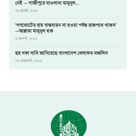
নেই — গাজীপুরে মাওলানা মামুনুল...
২৬ জুলাই, ২০২৬
‘গণভোটের রায় বাস্তবায়ন না হওয়া পর্যন্ত রাজপথে থাকব’
—আল্লামা মামুনুল হক
৬ আগস্ট, ২০২৬
ছয় দফা দাবি জানিয়েছে বাংলাদেশ খেলাফত মজলিস
২৩ ফেব্রুয়ারি, ২০২৬