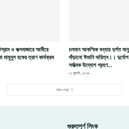
্টগ্রাম ও কক্সবাজারে আমীরে
চলমান আকস্মিক বন্যায় দুর্গত মান
মামুনুল হকের ত্রাণ কার্যক্রম
দাঁড়ানো ঈমানি দায়িত্ব।। দুর্যো
সর্বাত্মক উদ্যোগ গ্রহণ...
১১ জুলাই, ২০২৬
আরও দেখুন
গুরুতপূর্ণ লিংক