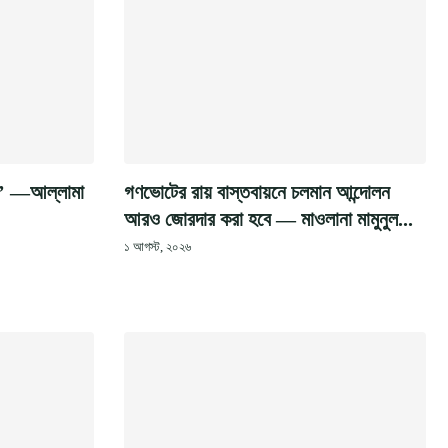
ন’ —আল্লামা
গণভোটের রায় বাস্তবায়নে চলমান আন্দোলন
আরও জোরদার করা হবে — মাওলানা মামুনুল...
১ আগস্ট, ২০২৬