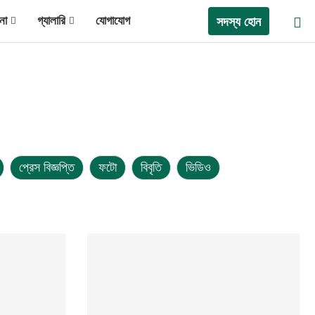
না
গ্যালারি
যোগাযোগ
সদস্য হোন
প্রেস বিজ্ঞপ্তি
ফটো
বিবৃতি
ভিডিও