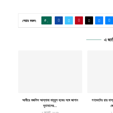
0
শেয়ার করুন:
এ জাত
আমীরে মজলিস আল্লামা মামুনুল হকের সঙ্গে জাপান
গণভোটের রায় বাস
দূতাবাসের...
জ
২ আগস্ট, ২০২৬
১