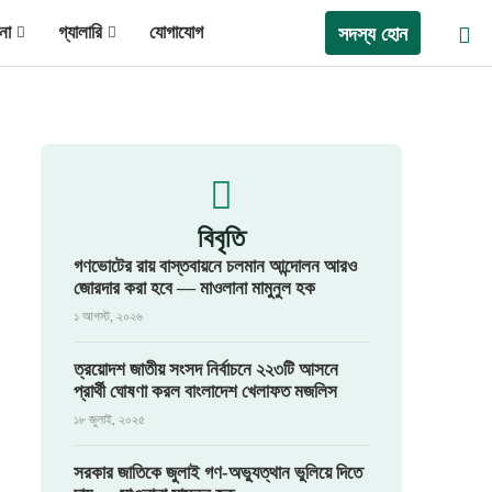
না
গ্যালারি
যোগাযোগ
সদস্য হোন
বিবৃতি
গণভোটের রায় বাস্তবায়নে চলমান আন্দোলন আরও
জোরদার করা হবে — মাওলানা মামুনুল হক
১ আগস্ট, ২০২৬
ত্রয়োদশ জাতীয় সংসদ নির্বাচনে ২২৩টি আসনে
প্রার্থী ঘোষণা করল বাংলাদেশ খেলাফত মজলিস
১৮ জুলাই, ২০২৫
সরকার জাতিকে জুলাই গণ-অভ্যুত্থান ভুলিয়ে দিতে