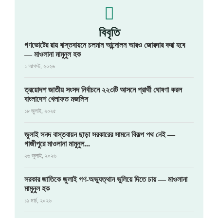
বিবৃতি
গণভোটের রায় বাস্তবায়নে চলমান আন্দোলন আরও জোরদার করা হবে
— মাওলানা মামুনুল হক
১ আগস্ট, ২০২৬
ত্রয়োদশ জাতীয় সংসদ নির্বাচনে ২২৩টি আসনে প্রার্থী ঘোষণা করল
বাংলাদেশ খেলাফত মজলিস
১৮ জুলাই, ২০২৫
জুলাই সনদ বাস্তবায়ন ছাড়া সরকারের সামনে বিকল্প পথ নেই —
গাজীপুরে মাওলানা মামুনুল...
২৬ জুলাই, ২০২৬
সরকার জাতিকে জুলাই গণ-অভ্যুত্থান ভুলিয়ে দিতে চায় — মাওলানা
মামুনুল হক
১১ মার্চ, ২০২৬