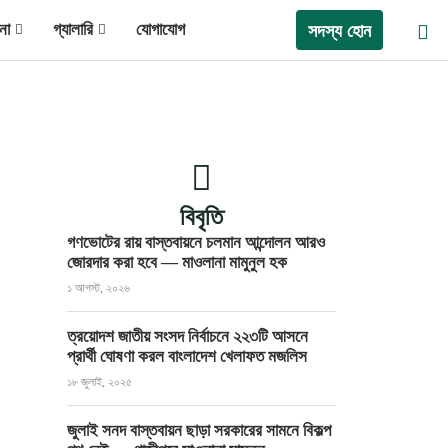
না
গ্যালারি
যোগাযোগ
সদস্য হোন
বিবৃতি
গণভোটের রায় বাস্তবায়নে চলমান আন্দোলন আরও
জোরদার করা হবে — মাওলানা মামুনুল হক
১ আগস্ট, ২০২৬
ত্রয়োদশ জাতীয় সংসদ নির্বাচনে ২২৩টি আসনে
প্রার্থী ঘোষণা করল বাংলাদেশ খেলাফত মজলিস
১৮ জুলাই, ২০২৫
জুলাই সনদ বাস্তবায়ন ছাড়া সরকারের সামনে বিকল্প