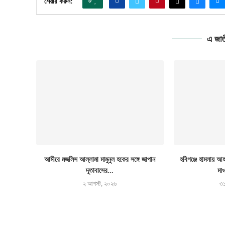
0
শেয়ার করুন:
এ জাত
আমীরে মজলিস আল্লামা মামুনুল হকের সঙ্গে জাপান
হবিগঞ্জে হামলায়
দূতাবাসের...
মাও
২ আগস্ট, ২০২৬
৩১