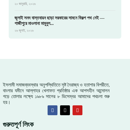
২০ জানুয়ারি, ২০২৬
জুলাই সনদ বাস্তবায়ন ছাড়া সরকারের সামনে বিকল্প পথ নেই —
গাজীপুরে মাওলানা মামুনুল...
২৬ জুলাই, ২০২৬
ইসলামী সমাজব্যবস্থার অনুপস্থিতিতে সৃষ্ট নৈরাজ্য ও হতাশার বিপরীতে,
বাংলার যমীনে আল্লাহর খেলাফত প্রতিষ্ঠার এক আপসহীন আন্দোলন
গড়ে তোলার লক্ষ্যে ১৯৮৯ সালের ৮ ডিসেম্বর আমাদের পথচলা শুরু
হয়।
গুরুতপূর্ণ লিংক