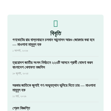
বিবৃতি
গণভোটের রায় বাস্তবায়নে চলমান আন্দোলন আরও জোরদার করা হবে
— মাওলানা মামুনুল হক
১ আগস্ট, ২০২৬
ত্রয়োদশ জাতীয় সংসদ নির্বাচনে ২২৩টি আসনে প্রার্থী ঘোষণা করল
বাংলাদেশ খেলাফত মজলিস
১৮ জুলাই, ২০২৫
সরকার জাতিকে জুলাই গণ-অভ্যুত্থান ভুলিয়ে দিতে চায় — মাওলানা
মামুনুল হক
১১ মার্চ, ২০২৬
প্রেস বিজ্ঞপ্তি