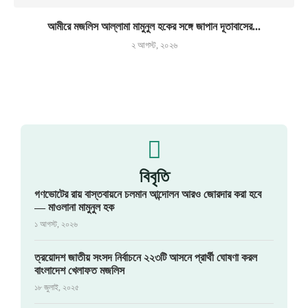
আমীরে মজলিস আল্লামা মামুনুল হকের সঙ্গে জাপান দূতাবাসের...
২ আগস্ট, ২০২৬
বিবৃতি
গণভোটের রায় বাস্তবায়নে চলমান আন্দোলন আরও জোরদার করা হবে
— মাওলানা মামুনুল হক
১ আগস্ট, ২০২৬
ত্রয়োদশ জাতীয় সংসদ নির্বাচনে ২২৩টি আসনে প্রার্থী ঘোষণা করল
বাংলাদেশ খেলাফত মজলিস
১৮ জুলাই, ২০২৫