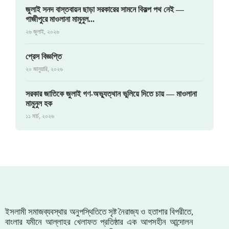
জুলাই সনদ বাস্তবায়ন ছাড়া সরকারের সামনে বিকল্প পথ নেই —
গাজীপুরে মাওলানা মামুনুল...
২৬ জুলাই, ২০২৬
প্রেস বিজ্ঞপ্তি
২০ জানুয়ারি, ২০২৬
সরকার জাতিকে জুলাই গণ-অভ্যুত্থান ভুলিয়ে দিতে চায় — মাওলানা
মামুনুল হক
১১ মার্চ, ২০২৬
ইসলামী সমাজব্যবস্থার অনুপস্থিতিতে সৃষ্ট নৈরাজ্য ও হতাশার বিপরীতে,
বাংলার যমীনে আল্লাহর খেলাফত প্রতিষ্ঠার এক আপসহীন আন্দোলন