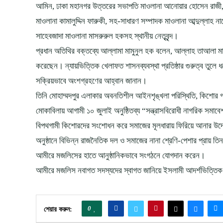
আমিন, ঢাকা মহানগর উত্তরের সভাপতি মাওলানা আনোয়ার হোসেন রাজী, 
মাওলানা কামালুদ্দিন ফারুকী, সহ-সাধারণ সম্পাদক মাওলানা আব্দুল্লা
সাহেবজাদা মাওলানা মাসরুরুল হকসহ স্থানীয় নেতৃবৃন্দ।
প্রধান অতিথির বক্তব্যে আল্লামা মামুনুল হক বলেন, আল্লাহ তাআলা মানুষ
করেছেন। ন্যায়ভিত্তিক খেলাফত শাসনব্যবস্থা প্রতিষ্ঠার গুরুত্ব তুলে ধ
সক্রিয়ভাবে অংশগ্রহণের আহ্বান জানান।
তিনি মোহাম্মদপুর এলাকার অবনতিশীল আইনশৃঙ্খলা পরিস্থিতি, কিশোর গ
মোকাবিলায় আগামী ১০ জুলাই অনুষ্ঠিতব্য “সন্ত্রাসবিরোধী নাগরিক সমাব
বিপথগামী কিশোরদের সংশোধন করে সমাজের মূলধারায় ফিরিয়ে আনার উ
অনুষ্ঠানে বিভিন্ন রাজনৈতিক দল ও সমাজের নানা শ্রেণি-পেশার প্রায় ত
আমীরে মজলিসের হাতে আনুষ্ঠানিকভাবে সংগঠনে যোগদান করেন।
আমীরে মজলিস নবাগত সদস্যদের স্বাগত জানিয়ে ইসলামী আদর্শভিত্তিক সম
0
শেয়ার করুন: