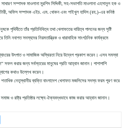
সাধারণ সম্পাদক মাওলানা মুরশিদ সিদ্দিকী, সহ-সভাপতি মাওলানা এহসানুল হক ও
হ নাটোরী, অফিস সম্পাদক এইচ. এম. খোকন এবং শাইখুল হাদিস (রহ.)-এর কনিষ্ঠ
কে পৃথিবীতে তাঁর প্রতিনিধিত্ব তথা খেলাফতের দায়িত্ব পালনের জন্য সৃষ্টি
রে তিনি নবাগত সদস্যদের নিয়মতান্ত্রিক ও ধারাবাহিক সাংগঠনিক কার্যক্রমে
্যাংয়ের উৎপাত ও সামাজিক অস্থিরতা নিয়ে উদ্বেগ প্রকাশ করেন। এসব সমস্যা
েশ” সফল করার জন্য সর্বস্তরের মানুষের প্রতি আহ্বান জানান। পাশাপাশি
দ্যোগের কথাও উল্লেখ করেন।
িন শতাধিক নেতৃস্থানীয় ব্যক্তি বাংলাদেশ খেলাফত মজলিসের সদস্য ফরম পূরণ করে
াজ ও রাষ্ট্র প্রতিষ্ঠার লক্ষ্যে ঐক্যবদ্ধভাবে কাজ করার আহ্বান জানান।