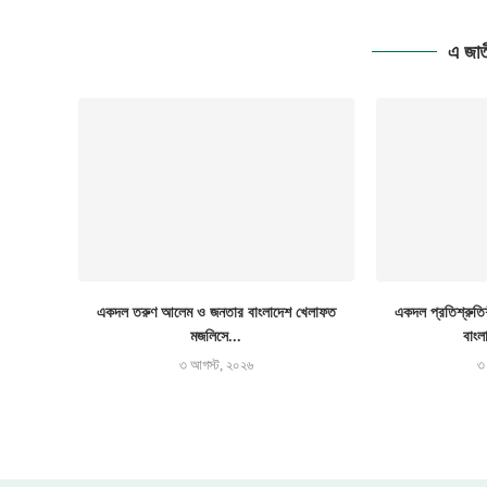
এ জাত
একদল তরুণ আলেম ও জনতার বাংলাদেশ খেলাফত
একদল প্রতিশ্রুতিশ
মজলিসে...
বাংল
৩ আগস্ট, ২০২৬
৩