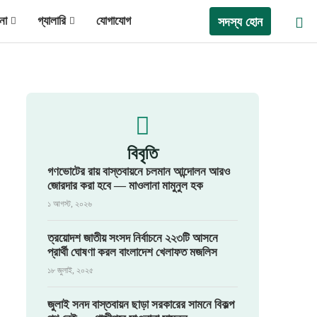
না
গ্যালারি
যোগাযোগ
সদস্য হোন
বিবৃতি
গণভোটের রায় বাস্তবায়নে চলমান আন্দোলন আরও
জোরদার করা হবে — মাওলানা মামুনুল হক
১ আগস্ট, ২০২৬
ত্রয়োদশ জাতীয় সংসদ নির্বাচনে ২২৩টি আসনে
প্রার্থী ঘোষণা করল বাংলাদেশ খেলাফত মজলিস
১৮ জুলাই, ২০২৫
জুলাই সনদ বাস্তবায়ন ছাড়া সরকারের সামনে বিকল্প