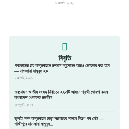
৩ আগস্ট, ২০২৬
বিবৃতি
গণভোটের রায় বাস্তবায়নে চলমান আন্দোলন আরও জোরদার করা হবে
— মাওলানা মামুনুল হক
১ আগস্ট, ২০২৬
ত্রয়োদশ জাতীয় সংসদ নির্বাচনে ২২৩টি আসনে প্রার্থী ঘোষণা করল
বাংলাদেশ খেলাফত মজলিস
১৮ জুলাই, ২০২৫
জুলাই সনদ বাস্তবায়ন ছাড়া সরকারের সামনে বিকল্প পথ নেই —
গাজীপুরে মাওলানা মামুনুল...