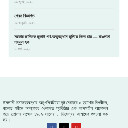
২৬ জুলাই, ২০২৬
প্রেস বিজ্ঞপ্তি
২০ জানুয়ারি, ২০২৬
সরকার জাতিকে জুলাই গণ-অভ্যুত্থান ভুলিয়ে দিতে চায় — মাওলানা
মামুনুল হক
১১ মার্চ, ২০২৬
ইসলামী সমাজব্যবস্থার অনুপস্থিতিতে সৃষ্ট নৈরাজ্য ও হতাশার বিপরীতে,
বাংলার যমীনে আল্লাহর খেলাফত প্রতিষ্ঠার এক আপসহীন আন্দোলন
গড়ে তোলার লক্ষ্যে ১৯৮৯ সালের ৮ ডিসেম্বর আমাদের পথচলা শুরু
হয়।