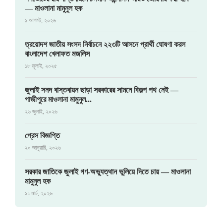
— মাওলানা মামুনুল হক
১ আগস্ট, ২০২৬
ত্রয়োদশ জাতীয় সংসদ নির্বাচনে ২২৩টি আসনে প্রার্থী ঘোষণা করল
বাংলাদেশ খেলাফত মজলিস
১৮ জুলাই, ২০২৫
জুলাই সনদ বাস্তবায়ন ছাড়া সরকারের সামনে বিকল্প পথ নেই —
গাজীপুরে মাওলানা মামুনুল...
২৬ জুলাই, ২০২৬
প্রেস বিজ্ঞপ্তি
২০ জানুয়ারি, ২০২৬
সরকার জাতিকে জুলাই গণ-অভ্যুত্থান ভুলিয়ে দিতে চায় — মাওলানা
মামুনুল হক
১১ মার্চ, ২০২৬