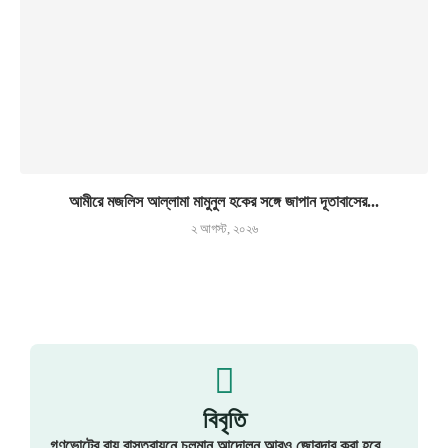
আমীরে মজলিস আল্লামা মামুনুল হকের সঙ্গে জাপান দূতাবাসের...
২ আগস্ট, ২০২৬
বিবৃতি
গণভোটের রায় বাস্তবায়নে চলমান আন্দোলন আরও জোরদার করা হবে