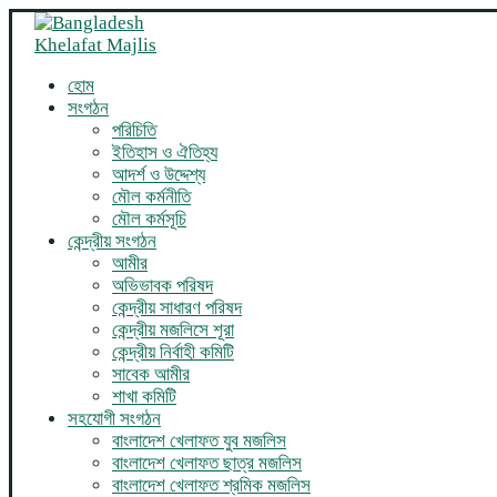
হোম
সংগঠন
পরিচিতি
ইতিহাস ও ঐতিহ্য
আদর্শ ও উদ্দেশ্য
মৌল কর্মনীতি
মৌল কর্মসূচি
কেন্দ্রীয় সংগঠন
আমীর
অভিভাবক পরিষদ
কেন্দ্রীয় সাধারণ পরিষদ
কেন্দ্রীয় মজলিসে শূরা
কেন্দ্রীয় নির্বাহী কমিটি
সাবেক আমীর
শাখা কমিটি
সহযোগী সংগঠন
বাংলাদেশ খেলাফত যুব মজলিস
বাংলাদেশ খেলাফত ছাত্র মজলিস
বাংলাদেশ খেলাফত শ্রমিক মজলিস