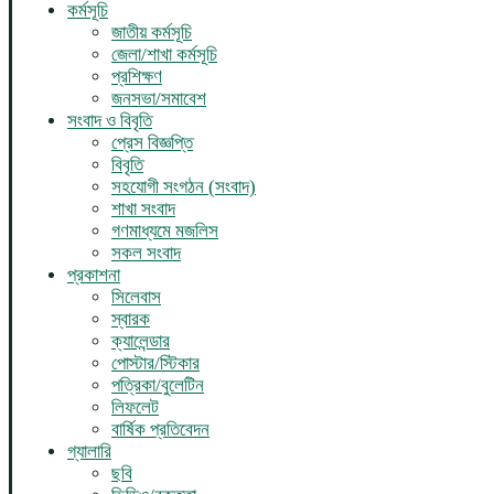
কর্মসূচি
জাতীয় কর্মসূচি
জেলা/শাখা কর্মসূচি
প্রশিক্ষণ
জনসভা/সমাবেশ
সংবাদ ও বিবৃতি
প্রেস বিজ্ঞপ্তি
বিবৃতি
সহযোগী সংগঠন (সংবাদ)
শাখা সংবাদ
গণমাধ্যমে মজলিস
সকল সংবাদ
প্রকাশনা
সিলেবাস
স্বারক
ক্যালেন্ডার
পোস্টার/স্টিকার
পত্রিকা/বুলেটিন
লিফলেট
বার্ষিক প্রতিবেদন
গ্যালারি
ছবি