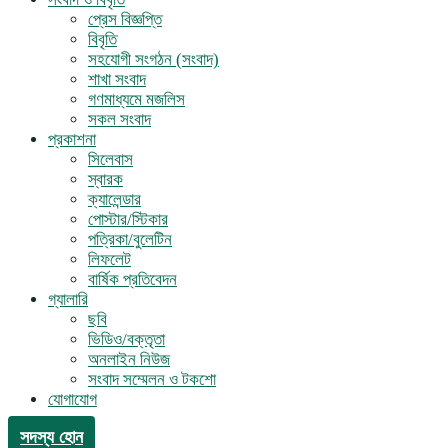
প্রেস বিজ্ঞপ্তি
বিবৃতি
সহযোগী সংগঠন (সংবাদ)
শাখা সংবাদ
গণমাধ্যমে মজলিস
সকল সংবাদ
প্রকাশনা
সিলেবাস
স্বারক
ক্যালেন্ডার
পোস্টার/স্টিকার
পত্রিকা/বুলেটিন
লিফলেট
বার্ষিক প্রতিবেদন
গ্যালারি
ছবি
ভিডিও/বক্তৃতা
অনলাইন নিউজ
সংবাদ সম্মেলন ও টকশো
যোগাযোগ
সদস্য হোন