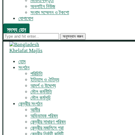
ভিডিও/বক্তৃতা
অনলাইন নিউজ
সংবাদ সম্মেলন ও টকশো
যোগাযোগ
সদস্য হোন
অনুসন্ধান করুন
হোম
সংগঠন
পরিচিতি
ইতিহাস ও ঐতিহ্য
আদর্শ ও উদ্দেশ্য
মৌল কর্মনীতি
মৌল কর্মসূচি
কেন্দ্রীয় সংগঠন
আমীর
অভিভাবক পরিষদ
কেন্দ্রীয় সাধারণ পরিষদ
কেন্দ্রীয় মজলিসে শূরা
কেন্দ্রীয় নির্বাহী কমিটি