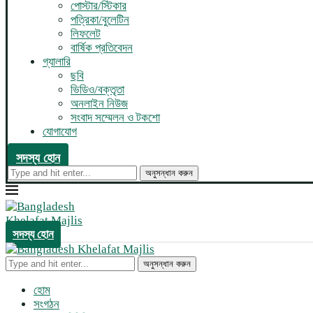
পোস্টার/স্টিকার
পত্রিকা/বুলেটিন
লিফলেট
বার্ষিক প্রতিবেদন
গ্যালারি
ছবি
ভিডিও/বক্তৃতা
অনলাইন নিউজ
সংবাদ সম্মেলন ও টকশো
যোগাযোগ
সদস্য হোন
অনুসন্ধান করুন
সদস্য হোন
অনুসন্ধান করুন
হোম
সংগঠন