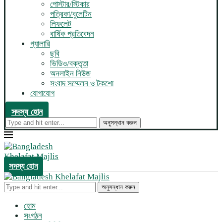
পোস্টার/স্টিকার
পত্রিকা/বুলেটিন
লিফলেট
বার্ষিক প্রতিবেদন
গ্যালারি
ছবি
ভিডিও/বক্তৃতা
অনলাইন নিউজ
সংবাদ সম্মেলন ও টকশো
যোগাযোগ
সদস্য হোন
অনুসন্ধান করুন
সদস্য হোন
অনুসন্ধান করুন
হোম
সংগঠন