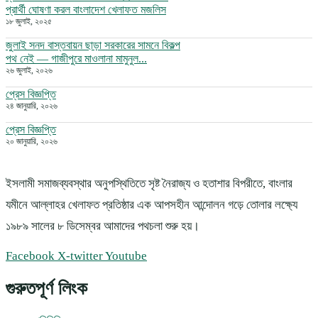
প্রার্থী ঘোষণা করল বাংলাদেশ খেলাফত মজলিস
১৮ জুলাই, ২০২৫
জুলাই সনদ বাস্তবায়ন ছাড়া সরকারের সামনে বিকল্প
পথ নেই — গাজীপুরে মাওলানা মামুনুল...
২৬ জুলাই, ২০২৬
প্রেস বিজ্ঞপ্তি
২৪ জানুয়ারি, ২০২৬
প্রেস বিজ্ঞপ্তি
২০ জানুয়ারি, ২০২৬
ইসলামী সমাজব্যবস্থার অনুপস্থিতিতে সৃষ্ট নৈরাজ্য ও হতাশার বিপরীতে, বাংলার
যমীনে আল্লাহর খেলাফত প্রতিষ্ঠার এক আপসহীন আন্দোলন গড়ে তোলার লক্ষ্যে
১৯৮৯ সালের ৮ ডিসেম্বর আমাদের পথচলা শুরু হয়।
Facebook
X-twitter
Youtube
গুরুতপূর্ণ লিংক