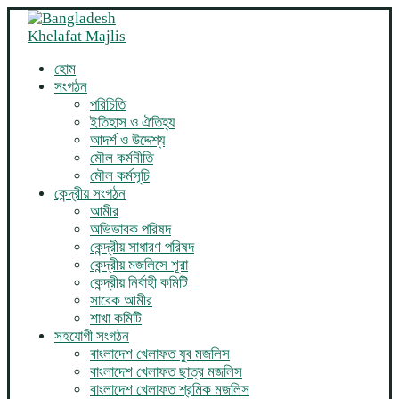
হোম
সংগঠন
পরিচিতি
ইতিহাস ও ঐতিহ্য
আদর্শ ও উদ্দেশ্য
মৌল কর্মনীতি
মৌল কর্মসূচি
কেন্দ্রীয় সংগঠন
আমীর
অভিভাবক পরিষদ
কেন্দ্রীয় সাধারণ পরিষদ
কেন্দ্রীয় মজলিসে শূরা
কেন্দ্রীয় নির্বাহী কমিটি
সাবেক আমীর
শাখা কমিটি
সহযোগী সংগঠন
বাংলাদেশ খেলাফত যুব মজলিস
বাংলাদেশ খেলাফত ছাত্র মজলিস
বাংলাদেশ খেলাফত শ্রমিক মজলিস