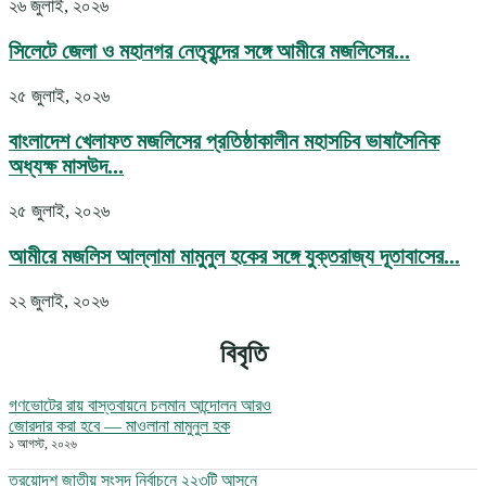
২৬ জুলাই, ২০২৬
সিলেটে জেলা ও মহানগর নেতৃবৃন্দের সঙ্গে আমীরে মজলিসের...
২৫ জুলাই, ২০২৬
বাংলাদেশ খেলাফত মজলিসের প্রতিষ্ঠাকালীন মহাসচিব ভাষাসৈনিক
অধ্যক্ষ মাসউদ...
২৫ জুলাই, ২০২৬
আমীরে মজলিস আল্লামা মামুনুল হকের সঙ্গে যুক্তরাজ্য দূতাবাসের...
২২ জুলাই, ২০২৬
বিবৃতি
গণভোটের রায় বাস্তবায়নে চলমান আন্দোলন আরও
জোরদার করা হবে — মাওলানা মামুনুল হক
১ আগস্ট, ২০২৬
ত্রয়োদশ জাতীয় সংসদ নির্বাচনে ২২৩টি আসনে