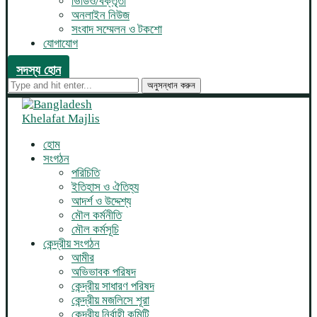
ভিডিও/বক্তৃতা
অনলাইন নিউজ
সংবাদ সম্মেলন ও টকশো
যোগাযোগ
সদস্য হোন
অনুসন্ধান করুন
হোম
সংগঠন
পরিচিতি
ইতিহাস ও ঐতিহ্য
আদর্শ ও উদ্দেশ্য
মৌল কর্মনীতি
মৌল কর্মসূচি
কেন্দ্রীয় সংগঠন
আমীর
অভিভাবক পরিষদ
কেন্দ্রীয় সাধারণ পরিষদ
কেন্দ্রীয় মজলিসে শূরা
কেন্দ্রীয় নির্বাহী কমিটি