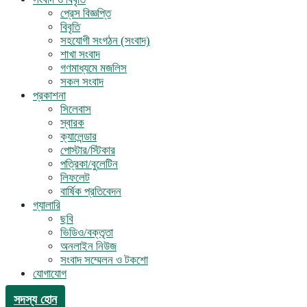
প্রেস বিজ্ঞপ্তি
বিবৃতি
সহযোগী সংগঠন (সংবাদ)
শাখা সংবাদ
গণমাধ্যমে মজলিস
সকল সংবাদ
প্রকাশনা
সিলেবাস
স্বারক
ক্যালেন্ডার
পোস্টার/স্টিকার
পত্রিকা/বুলেটিন
লিফলেট
বার্ষিক প্রতিবেদন
গ্যালারি
ছবি
ভিডিও/বক্তৃতা
অনলাইন নিউজ
সংবাদ সম্মেলন ও টকশো
যোগাযোগ
সদস্য হোন