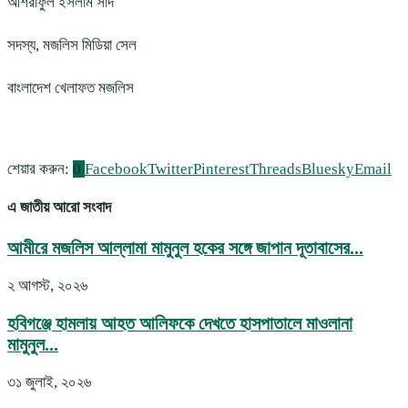
আশরাফুল ইসলাম সাদ
সদস্য, মজলিস মিডিয়া সেল
বাংলাদেশ খেলাফত মজলিস
শেয়ার করুন:
0
Facebook
Twitter
Pinterest
Threads
Bluesky
Email
এ জাতীয় আরো সংবাদ
আমীরে মজলিস আল্লামা মামুনুল হকের সঙ্গে জাপান দূতাবাসের...
২ আগস্ট, ২০২৬
হবিগঞ্জে হামলায় আহত আলিফকে দেখতে হাসপাতালে মাওলানা
মামুনুল...
৩১ জুলাই, ২০২৬