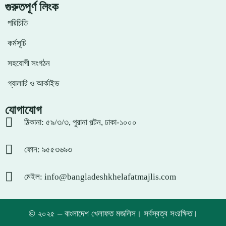
গুরুতপূর্ণ লিংক
পরিচিতি
কর্মসূচি
সহযোগী সংগঠন
গ্যালারি ও আর্কাইভ
যোগাযোগ
ঠিকানা: ৫৯/৩/৩, পুরানা পল্টন, ঢাকা-১০০০
ফোন: ৯৫৫৩৬৯৩
মেইল: info@bangladeshkhelafatmajlis.com
© ২০২৫ – বাংলাদেশ খেলাফত মজলিস। সর্বস্বত্ব সংরক্ষিত।