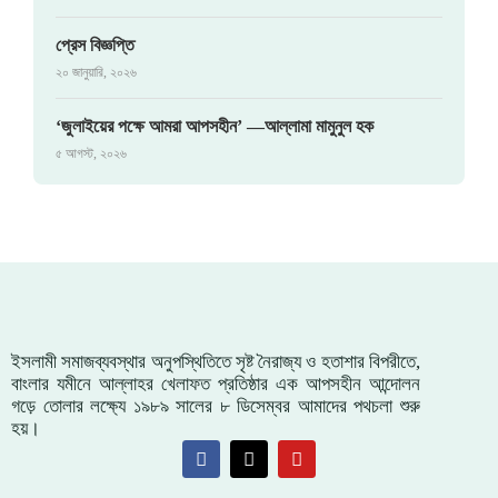
প্রেস বিজ্ঞপ্তি
২০ জানুয়ারি, ২০২৬
‘জুলাইয়ের পক্ষে আমরা আপসহীন’ —আল্লামা মামুনুল হক
৫ আগস্ট, ২০২৬
ইসলামী সমাজব্যবস্থার অনুপস্থিতিতে সৃষ্ট নৈরাজ্য ও হতাশার বিপরীতে,
বাংলার যমীনে আল্লাহর খেলাফত প্রতিষ্ঠার এক আপসহীন আন্দোলন
গড়ে তোলার লক্ষ্যে ১৯৮৯ সালের ৮ ডিসেম্বর আমাদের পথচলা শুরু
হয়।