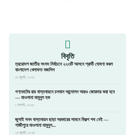
বিবৃতি
ত্রয়োদশ জাতীয় সংসদ নির্বাচনে ২২৩টি আসনে প্রার্থী ঘোষণা করল
বাংলাদেশ খেলাফত মজলিস
১৮ জুলাই, ২০২৫
গণভোটের রায় বাস্তবায়নে চলমান আন্দোলন আরও জোরদার করা হবে
— মাওলানা মামুনুল হক
১ আগস্ট, ২০২৬
জুলাই সনদ বাস্তবায়ন ছাড়া সরকারের সামনে বিকল্প পথ নেই —
গাজীপুরে মাওলানা মামুনুল...
২৬ জুলাই, ২০২৬