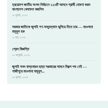
ত্রয়োদশ জাতীয় সংসদ নির্বাচনে ২২৩টি আসনে প্রার্থী ঘোষণা করল
বাংলাদেশ খেলাফত মজলিস
১৮ জুলাই, ২০২৫
সরকার জাতিকে জুলাই গণ-অভ্যুত্থান ভুলিয়ে দিতে চায় — মাওলানা
মামুনুল হক
১১ মার্চ, ২০২৬
প্রেস বিজ্ঞপ্তি
২০ জানুয়ারি, ২০২৬
জুলাই সনদ বাস্তবায়ন ছাড়া সরকারের সামনে বিকল্প পথ নেই —
গাজীপুরে মাওলানা মামুনুল...
২৬ জুলাই, ২০২৬