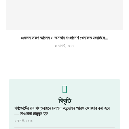
একদল তরুণ আলেম ও জনতার বাংলাদেশ খেলাফত মজলিসে...
৩ আগস্ট, ২০২৬
বিবৃতি
গণভোটের রায় বাস্তবায়নে চলমান আন্দোলন আরও জোরদার করা হবে
— মাওলানা মামুনুল হক
১ আগস্ট, ২০২৬