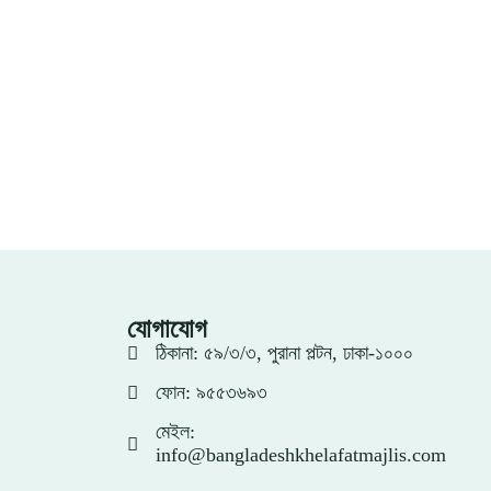
যোগাযোগ
ঠিকানা: ৫৯/৩/৩, পুরানা পল্টন, ঢাকা-১০০০
ফোন: ৯৫৫৩৬৯৩
মেইল:
info@bangladeshkhelafatmajlis.com