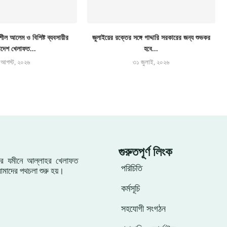
ীল আলেম ও বিশিষ্ট ব্যবসায়ীর
জুলাইয়ের রক্তের সঙ্গে গাদ্দারি সরকারের জন্য শুভকর
াদেশ খেলাফত...
হবে...
 আগস্ট, ২০২৬
৩১ জুলাই, ২০২৬
গুরুতপূর্ণ লিংক
ংলার যমীনে আল্লাহর খেলাফত
পরিচিতি
মাদের পথচলা শুরু হয়।
কর্মসূচি
সহযোগী সংগঠন