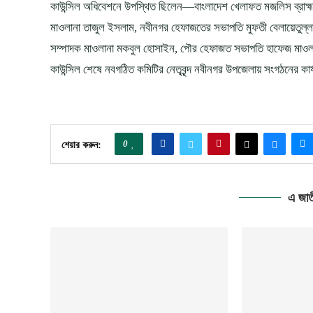
কাউন্সিল অধিবেশনে উপস্থিত ছিলেন—বাংলাদেশ খেলাফত মজলিস ব্রাহ্মণব
মাওলানা তাজুল ইসলাম, নবীনগর হেফাজতের সভাপতি মুফতী বেলায়েতুল্ল
সম্পাদক মাওলানা মকবুল হোসাইন, পৌর হেফাজত সভাপতি হাফেজ মাওলানা
কাউন্সিল শেষে নবগঠিত কমিটির নেতৃবৃন্দ নবীনগর উপজেলায় সংগঠনের
0
শেয়ার করুন:
এ জাত