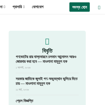
না
গ্যালারি
যোগাযোগ
সদস্য হোন
বিবৃতি
গণভোটের রায় বাস্তবায়নে চলমান আন্দোলন আরও
জোরদার করা হবে — মাওলানা মামুনুল হক
১ আগস্ট, ২০২৬
সরকার জাতিকে জুলাই গণ-অভ্যুত্থান ভুলিয়ে দিতে
চায় — মাওলানা মামুনুল হক
১১ মার্চ, ২০২৬
প্রেস বিজ্ঞপ্তি