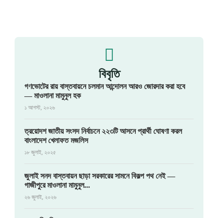
বিবৃতি
গণভোটের রায় বাস্তবায়নে চলমান আন্দোলন আরও জোরদার করা হবে
— মাওলানা মামুনুল হক
১ আগস্ট, ২০২৬
ত্রয়োদশ জাতীয় সংসদ নির্বাচনে ২২৩টি আসনে প্রার্থী ঘোষণা করল
বাংলাদেশ খেলাফত মজলিস
১৮ জুলাই, ২০২৫
জুলাই সনদ বাস্তবায়ন ছাড়া সরকারের সামনে বিকল্প পথ নেই —
গাজীপুরে মাওলানা মামুনুল...
২৬ জুলাই, ২০২৬