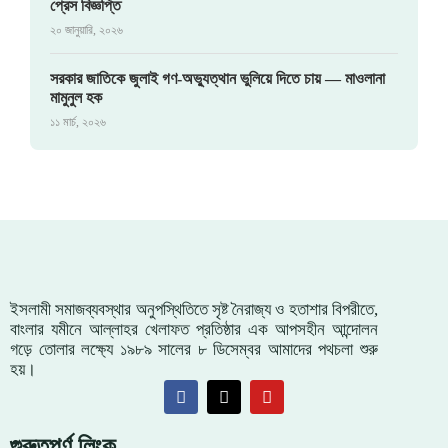
প্রেস বিজ্ঞপ্তি
২০ জানুয়ারি, ২০২৬
সরকার জাতিকে জুলাই গণ-অভ্যুত্থান ভুলিয়ে দিতে চায় — মাওলানা
মামুনুল হক
১১ মার্চ, ২০২৬
ইসলামী সমাজব্যবস্থার অনুপস্থিতিতে সৃষ্ট নৈরাজ্য ও হতাশার বিপরীতে,
বাংলার যমীনে আল্লাহর খেলাফত প্রতিষ্ঠার এক আপসহীন আন্দোলন
গড়ে তোলার লক্ষ্যে ১৯৮৯ সালের ৮ ডিসেম্বর আমাদের পথচলা শুরু
হয়।
গুরুতপূর্ণ লিংক